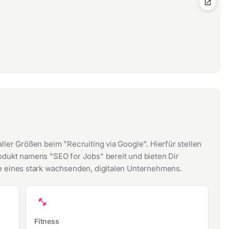
open_in_new
ler Größen beim "Recruiting via Google". Hierfür stellen
odukt namens "SEO for Jobs" bereit und bieten Dir
e eines stark wachsenden, digitalen Unternehmens.
fitness_center
Fitness