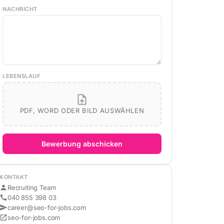
NACHRICHT
LEBENSLAUF
upload_file
PDF, WORD ODER BILD AUSWÄHLEN
Bewerbung abschicken
SEO for Jobs
KONTAKT
person
Recruiting Team
call
040 855 398 03
send
career@seo-for-jobs.com
open_in_new
seo-for-jobs.com