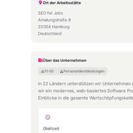
Ort der Arbeitsstätte
SEO for Jobs
Amelungstraße 8
20354 Hamburg
Deutschland
Über das Unternehmen
11-50
Personaldienstleistungen
group
category
In 22 Ländern unterstützen wir Unternehmen al
wir ein modernes, web-basiertes Software Pr
Einblicke in die gesamte Wertschöpfungskett
schedule
Gleitzeit