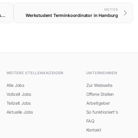
WEITER
arrow_forward_ios
Steuerfachangestellte - Buchhaltung Inhouse (w/m/d) in Hamburg
Werkstudent Terminkoordinator in Hamburg
WEITERE STELLENANZEIGEN
UNTERNEHMEN
Alle Jobs
Zur Webseite
Vollzeit Jobs
Offene Stellen
Teilzeit Jobs
Arbeitgeber
Aktuelle Jobs
So funktioniert's
FAQ
Kontakt