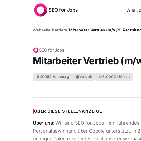
SEO for Jobs
Alle J
Webseite
/
Karriere
/
Mitarbeiter Vertrieb (m/w/d) Recruit
SEO for Jobs
Mitarbeiter Vertrieb (m
20354 Hamburg
Vollzeit
3,000
€ / Monat
location_on
work
money
ÜBER DIESE STELLENANZEIGE
Über uns:
Wir sind SEO for Jobs – ein führende
Personalgewinnung über Google unterstützt. In 2
richtigen Talente zu finden – mit unserer webbas