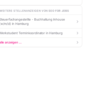
WEITERE STELLENANZEIGEN VON
SEO FOR JOBS
Steuerfachangestellte - Buchhaltung Inhouse
arrow_forward_ios
(w/m/d) in Hamburg
Werkstudent Terminkoordinator in Hamburg
arrow_forward_ios
alle anzeigen …
arrow_forward_ios