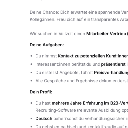
Deine Chance: Dich erwartet eine spannende Vert
Kolleg:innen. Freu dich auf ein transparentes Ar
Wir suchen in Vollzeit einen
Mitarbeiter Vertrie
Deine Aufgaben:
Du nimmst
Kontakt zu potenziellen Kund:inne
Interessent:innen berätst du und
präsentierst
i
Du erstellst Angebote, führst
Preisverhandlun
Alle Gespräche und Ergebnisse dokumentierst 
Dein Profil:
Du hast
mehrere Jahre Erfahrung im B2B-Vert
Recruiting-Software (relevante Ausbildung opti
Deutsch
beherrschst du verhandlungssicher in
Du gehst empathisch und kontaktfreudig auf n