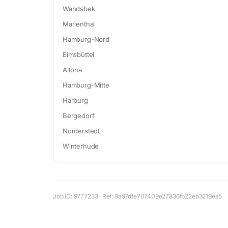
Wandsbek
Marienthal
Hamburg-Nord
Eimsbüttel
Altona
Hamburg-Mitte
Harburg
Bergedorf
Norderstedt
Winterhude
Job ID: 9777233 · Ref: 9a97dfe707409e27836fb22eb3219ea5