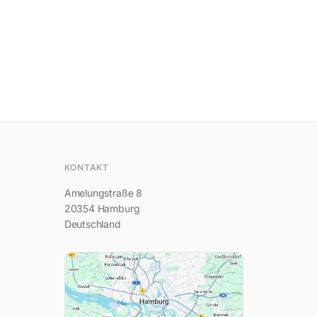
Hi, ich bin Recruiting Team
KONTAKT
Amelungstraße 8
20354 Hamburg
Deutschland
Dein Name
Deine E-Mail-Adresse
Deine Frage...